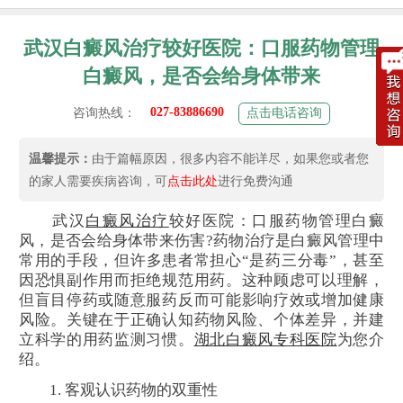
武汉白癜风治疗较好医院：口服药物管理
白癜风，是否会给身体带来
027-83886690
咨询热线：
点击电话咨询
温馨提示：
由于篇幅原因，很多内容不能详尽，如果您或者您
的家人需要疾病咨询，可
点击此处
进行免费沟通
武汉
白癜风治疗
较好医院：口服药物管理白癜
风，是否会给身体带来伤害?药物治疗是白癜风管理中
常用的手段，但许多患者常担心“是药三分毒”，甚至
因恐惧副作用而拒绝规范用药。这种顾虑可以理解，
但盲目停药或随意服药反而可能影响疗效或增加健康
风险。关键在于正确认知药物风险、个体差异，并建
立科学的用药监测习惯。
湖北白癜风专科医院
为您介
绍。
1. 客观认识药物的双重性