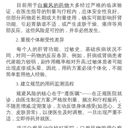
目前用于
白癜风的药物
大多经过严格的临床验
证，在医生指导的剂量与疗程内，总体安全性良好。
但部分药物若长期或大剂量使用，确实可能影响肝肾
功能、引起胃肠道不适，或产生皮肤干燥、瘙痒等局
部反应。这些风险是可控的，并非必然发生。
2. 重视个体耐受性差异
每个人的肝肾功能、过敏史、基础疾病状况不
同，对同一药物的反应各异。例如，肝病或肾病患者
代谢能力较弱，副作用概率相对升高;过敏体质者可能
出现皮疹或头晕。因此，用药方案必须个体化，不能
简单套用他人经验。
3. 建立规范的用药监测流程
规避风险的核心在于“遵医嘱”——在正规医院就
诊，由医生制定方案;严格按剂量、频次和疗程服药，
不随意增减;定期复诊，主动反馈身体感受(如恶心、乏
力、皮肤异常)，以便医生及时调整。一旦出现严重不
适，立即停药并就医。