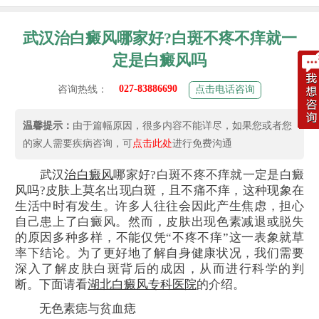
武汉治白癜风哪家好?白斑不疼不痒就一
定是白癜风吗
027-83886690
咨询热线：
点击电话咨询
温馨提示：
由于篇幅原因，很多内容不能详尽，如果您或者您
的家人需要疾病咨询，可
点击此处
进行免费沟通
武汉
治白癜风
哪家好?白斑不疼不痒就一定是白癜
风吗?皮肤上莫名出现白斑，且不痛不痒，这种现象在
生活中时有发生。许多人往往会因此产生焦虑，担心
自己患上了白癜风。然而，皮肤出现色素减退或脱失
的原因多种多样，不能仅凭“不疼不痒”这一表象就草
率下结论。为了更好地了解自身健康状况，我们需要
深入了解皮肤白斑背后的成因，从而进行科学的判
断。下面请看
湖北白癜风专科医院
的介绍。
无色素痣与贫血痣