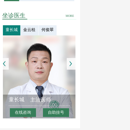
坐诊医生
MORE
童长城
金云桂
何俊翠
童长城
主治医师
在线咨询
自助挂号