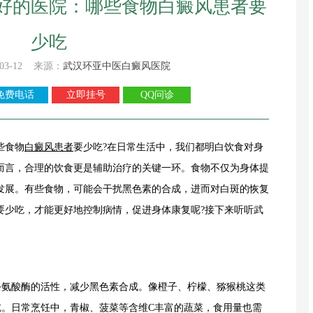
好的医院：哪些食物白癜风患者要
少吃
03-12 来源：
武汉环亚中医白癜风医院
免费电话
立即挂号
QQ问诊
些食物
白癜风患者
要少吃?在日常生活中，我们都明白饮食对身
而言，合理的饮食更是辅助治疗的关键一环。食物不仅为身体提
发展。有些食物，可能会干扰黑色素的合成，进而对白斑的恢复
要少吃，才能更好地控制病情，促进身体康复呢?接下来听听武
氨酸酶的活性，减少黑色素合成。像橙子、柠檬、猕猴桃这类
吃。日常烹饪中，青椒、菠菜等含维C丰富的蔬菜，食用量也需