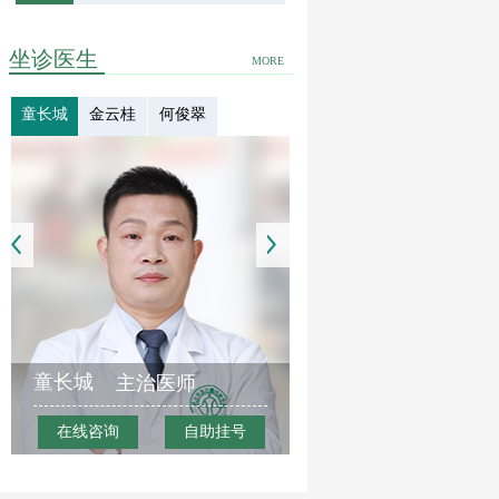
坐诊医生
MORE
童长城
金云桂
何俊翠
童长城
主治医师
在线咨询
自助挂号