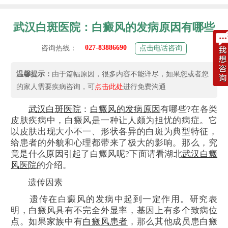
武汉白斑医院：白癜风的发病原因有哪些
027-83886690
咨询热线：
点击电话咨询
温馨提示：
由于篇幅原因，很多内容不能详尽，如果您或者您
的家人需要疾病咨询，可
点击此处
进行免费沟通
武汉白斑医院
：
白癜风的发病原因
有哪些?
在各类
皮肤疾病中，白癜风是一种让人颇为担忧的病症。它
以皮肤出现大小不一、形状各异的白斑为典型特征，
给患者的外貌和心理都带来了极大的影响。那么，究
竟是什么原因引起了白癜风呢?下面请看湖北
武汉白癜
风医院
的介绍。
遗传因素
遗传在白癜风的发病中起到一定作用。研究表
明，白癜风具有不完全外显率，基因上有多个致病位
点。如果家族中有
白癜风患者
，那么其他成员患白癜