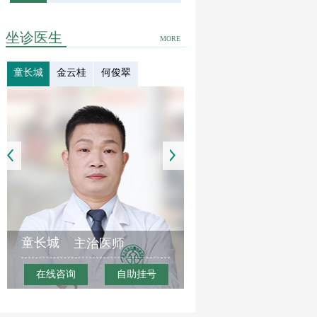
坐诊医生
MORE
童长城
金云桂
何俊翠
童长城
主治医师
在线咨询
自助挂号