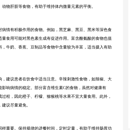
、动物肝脏等食物，有助于维持体内微量元素的平衡。
病情有积极作用的食物。例如，黑芝麻、黑豆、黑米等深色食
适量食用可能对黑色素生成有促进作用。富含酪氨酸的食物也值
料，牛奶、香蕉、豆制品等食物中含量较为丰富，适当摄入有助
，建议患者在饮食中适当注意。辛辣刺激性食物，如辣椒、大
能影响病情的稳定。部分富含维生素C的食物，虽然对健康有
成过程，因此橙子、柠檬、猕猴桃等水果不宜大量食用。此外，
，建议尽量避免。
样重要。保持规律的进餐时间，定时定量，有助于维持肠胃功