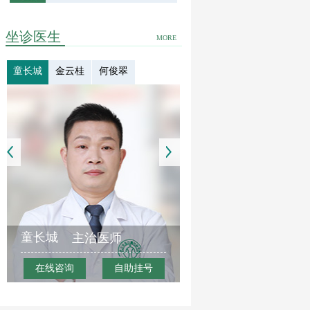
坐诊医生
MORE
童长城
金云桂
何俊翠
童长城
主治医师
在线咨询
自助挂号