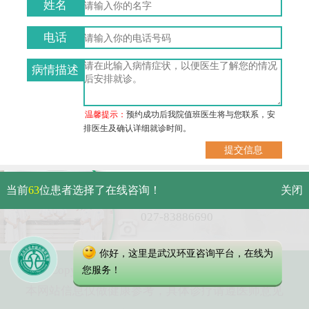
姓名
电话
病情描述
温馨提示：
预约成功后我院值班医生将与您联系，安
排医生及确认详细就诊时间。
武汉市硚口区解放大道479号
当前
63
位患者选择了在线咨询！
关闭
免费电话：
027-83886690
你好，这里是武汉环亚咨询平台，在线为
Copyright 2023 武汉环亚中医白癜风医院
您服务！
本网站信息仅做健康参考，具体诊疗请遵医师意见