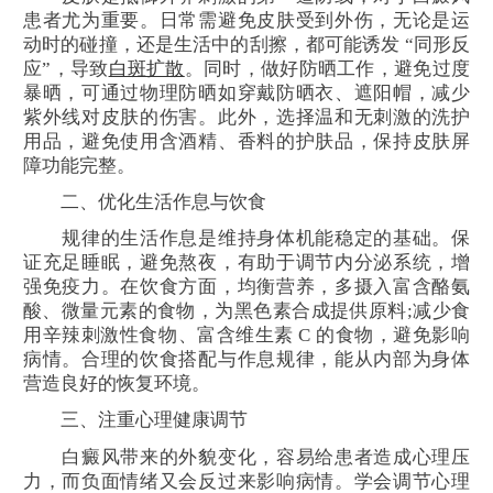
患者尤为重要。日常需避免皮肤受到外伤，无论是运
动时的碰撞，还是生活中的刮擦，都可能诱发 “同形反
应”，导致
白斑扩散
。同时，做好防晒工作，避免过度
暴晒，可通过物理防晒如穿戴防晒衣、遮阳帽，减少
紫外线对皮肤的伤害。此外，选择温和无刺激的洗护
用品，避免使用含酒精、香料的护肤品，保持皮肤屏
障功能完整。
二、优化生活作息与饮食
规律的生活作息是维持身体机能稳定的基础。保
证充足睡眠，避免熬夜，有助于调节内分泌系统，增
强免疫力。在饮食方面，均衡营养，多摄入富含酪氨
酸、微量元素的食物，为黑色素合成提供原料;减少食
用辛辣刺激性食物、富含维生素 C 的食物，避免影响
病情。合理的饮食搭配与作息规律，能从内部为身体
营造良好的恢复环境。
三、注重心理健康调节
白癜风带来的外貌变化，容易给患者造成心理压
力，而负面情绪又会反过来影响病情。学会调节心理