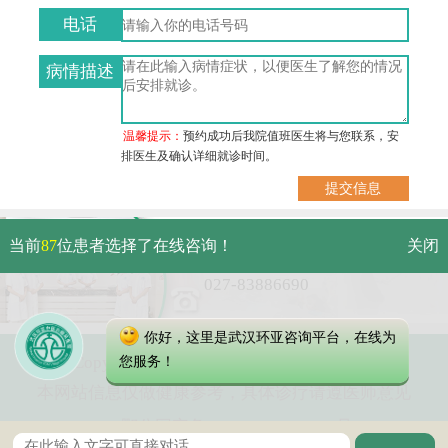
电话
病情描述
温馨提示：
预约成功后我院值班医生将与您联系，安
排医生及确认详细就诊时间。
武汉市硚口区解放大道479号
当前
87
位患者选择了在线咨询！
关闭
免费电话：
027-83886690
你好，这里是武汉环亚咨询平台，在线为
Copyright 2023 武汉环亚中医白癜风医院
您服务！
本网站信息仅做健康参考，具体诊疗请遵医师意见
鄂公网安备 42010402000616号