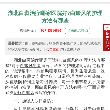
湖北白斑治疗哪家医院好?白癜风的护理
方法有哪些
027-83886690
咨询热线：
点击电话咨询
温馨提示：
由于篇幅原因，很多内容不能详尽，如果您或者您
的家人需要疾病咨询，可
点击此处
进行免费沟通
湖北
白斑治疗
哪家医院好?
白癜风的护理
方法有哪
些?对于
白癜风患者
而言，科学的护理如同治疗过程中
的 “隐形帮手”，能辅助稳定病情、提升生活质量。这
种疾病不仅需要专业治疗，日常护理同样不可或缺。
从皮肤防护到生活习惯养成，每一个细节都关乎病情
的控制与恢复。那白癜风的护理方法有哪些?下面请看
武汉
治疗白癜风
医院的介绍。
一、加强皮肤日常防护
皮肤是抵御外界刺激的第一道防线，对于白癜风