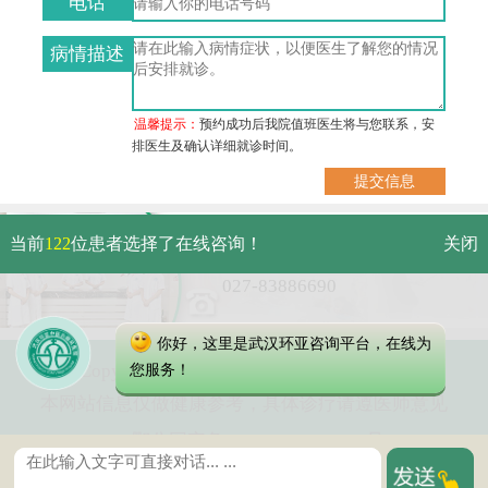
电话
病情描述
温馨提示：
预约成功后我院值班医生将与您联系，安
排医生及确认详细就诊时间。
武汉市硚口区解放大道479号
当前
122
位患者选择了在线咨询！
关闭
免费电话：
027-83886690
你好，这里是武汉环亚咨询平台，在线为
Copyright 2023 武汉环亚中医白癜风医院
您服务！
本网站信息仅做健康参考，具体诊疗请遵医师意见
鄂公网安备 42010402000616号
鄂ICP备16003424号-5